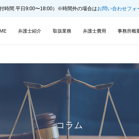
付時間 平日9:00〜18:00）
※時間外の場合は
お問い合わせフォ
ME
弁護士紹介
取扱業務
弁護士費用
事務所概
遺言・相続・後見問題
離婚・男女問
コラム
刑事事件
労働問題