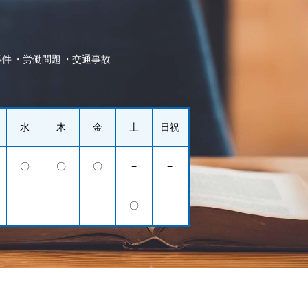
事件
労働問題
交通事故
水
木
金
土
日祝
〇
〇
〇
−
−
−
−
−
〇
−