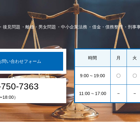
・後見問題
離婚・男女問題
中小企業法務
借金・債務整理
刑事
時間
月
火
お問い合わせフォーム
9:00 ~ 19:00
〇
〇
-750-7363
11:00 ~ 17:00
−
−
〜18:00）