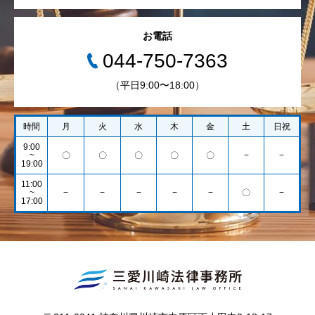
お電話
044-750-7363
（平日9:00〜18:00）
時間
月
火
水
木
金
土
日祝
9:00
~
〇
〇
〇
〇
〇
−
−
19:00
11:00
~
−
−
−
−
−
〇
−
17:00