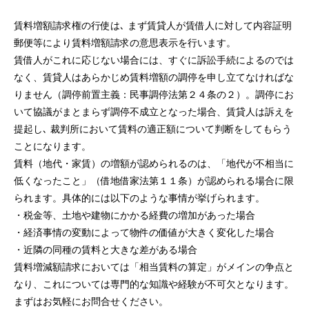
賃料増額請求権の行使は､ まず賃貸人が賃借人に対して内容証明
郵便等により賃料増額請求の意思表示を行います。
賃借人がこれに応じない場合には、すぐに訴訟手続によるのでは
なく、賃貸人はあらかじめ賃料増額の調停を申し立てなければな
りません（調停前置主義：民事調停法第２４条の２）。調停にお
いて協議がまとまらず調停不成立となった場合、賃貸人は訴えを
提起し､ 裁判所において賃料の適正額について判断をしてもらう
ことになります。
賃料（地代・家賃）の増額が認められるのは、「地代が不相当に
低くなったこと」（借地借家法第１１条）が認められる場合に限
られます。具体的には以下のような事情が挙げられます。
・税金等、土地や建物にかかる経費の増加があった場合
・経済事情の変動によって物件の価値が大きく変化した場合
・近隣の同種の賃料と大きな差がある場合
賃料増減額請求においては「相当賃料の算定」がメインの争点と
なり、これについては専門的な知識や経験が不可欠となります。
まずはお気軽にお問合せください。