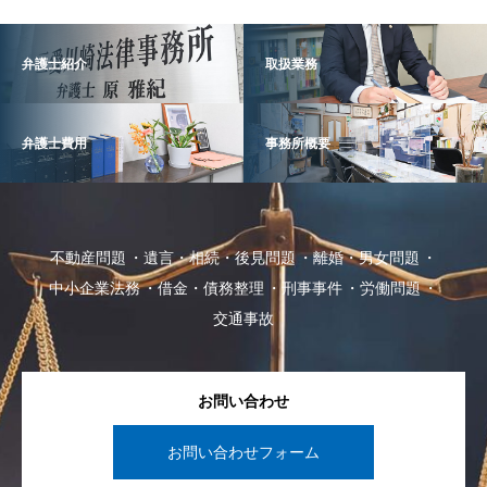
弁護士紹介
取扱業務
弁護士費用
事務所概要
不動産問題
遺言・相続・後見問題
離婚・男女問題
中小企業法務
借金・債務整理
刑事事件
労働問題
交通事故
お問い合わせ
お問い合わせフォーム