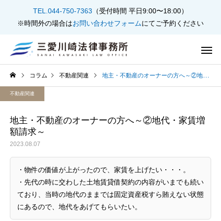
TEL.044-750-7363
（受付時間 平日9:00〜18:00）
※時間外の場合は
お問い合わせフォーム
にてご予約ください
コラム
不動産関連
地主・不動産のオーナーの方へ～②地代・家賃増額請求～
不動産関連
地主・不動産のオーナーの方へ～②地代・家賃増
額請求～
2023.08.07
不動産問題
遺言・相続・
・物件の価値が上がったので、家賃を上げたい・・・。
・先代の時に交わした土地賃貸借契約の内容がいまでも続い
ており、当時の地代のままでは固定資産税すら賄えない状態
借金・債務整理
刑事事
にあるので、地代をあげてもらいたい。