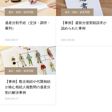
遺言・相続・後見問題
遺言・相続・後見問題
遺産分割手続（交渉・調停・
【事例】遺留分侵害額請求が
審判）
認められた事例
2023.08.07
2023.06.04
遺言・相続・後見問題
【事例】数次相続や代襲相続
が絡む相続人複数間の遺産分
割の解決事例
2023.05.17