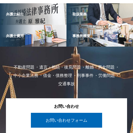
弁護士紹介
取扱業務
弁護士費用
事務所概要
不動産問題
遺言・相続・後見問題
離婚・男女問題
中小企業法務
借金・債務整理
刑事事件
労働問題
交通事故
お問い合わせ
お問い合わせフォーム