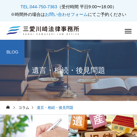
TEL.044-750-7363
（受付時間 平日9:00〜18:00）
※時間外の場合は
お問い合わせフォーム
にてご予約ください
BLOG
遺言・相続・後見問題
不動産問題
遺言・相続・
コラム
遺言・相続・後見問題
借金・債務整理
刑事事