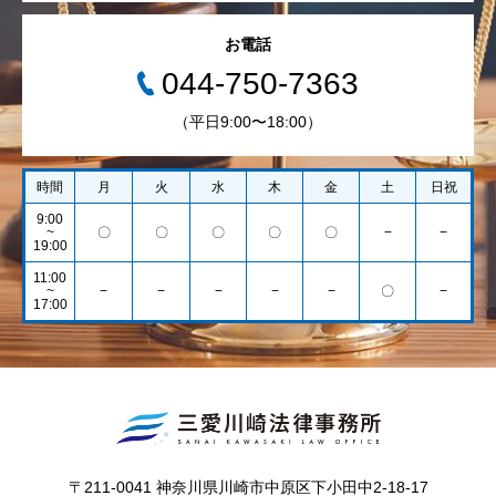
お電話
044-750-7363
（平日9:00〜18:00）
時間
月
火
水
木
金
土
日祝
9:00
~
〇
〇
〇
〇
〇
−
−
19:00
11:00
~
−
−
−
−
−
〇
−
17:00
〒211-0041 神奈川県川崎市中原区下小田中2-18-17