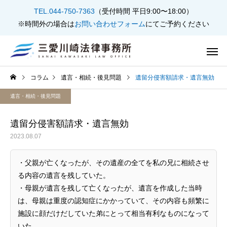
TEL.044-750-7363
（受付時間 平日9:00〜18:00）
※時間外の場合は
お問い合わせフォーム
にてご予約ください
コラム
遺言・相続・後見問題
遺留分侵害額請求・遺言無効
遺言・相続・後見問題
遺留分侵害額請求・遺言無効
2023.08.07
不動産問題
遺言・相続・
・父親が亡くなったが、その遺産の全てを私の兄に相続させ
る内容の遺言を残していた。
・母親が遺言を残して亡くなったが、遺言を作成した当時
は、母親は重度の認知症にかかっていて、その内容も頻繁に
借金・債務整理
刑事事
施設に顔だけだしていた弟にとって相当有利なものになって
いた。