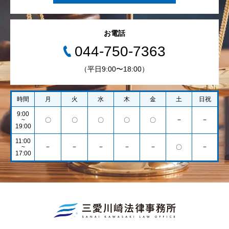
お電話
044-750-7363
（平日9:00〜18:00）
時間
月
火
水
木
金
土
日祝
9:00
~
〇
〇
〇
〇
〇
−
−
19:00
11:00
~
−
−
−
−
−
〇
−
17:00