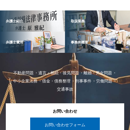
弁護士紹介
取扱業務
弁護士費用
事務所概要
不動産問題
遺言・相続・後見問題
離婚・男女問題
中小企業法務
借金・債務整理
刑事事件
労働問題
交通事故
お問い合わせ
お問い合わせフォーム